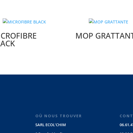
ICROFIBRE
MOP GRATTAN
LACK
OÙ NOUS TROUVER
CONT
SARL ECOL’CHIM
06.61.4