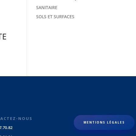
SANITAIRE
SOLS ET SURFACES
TE
ACTEZ-NOUS
MENTIONS LÉGALES
7.70.82