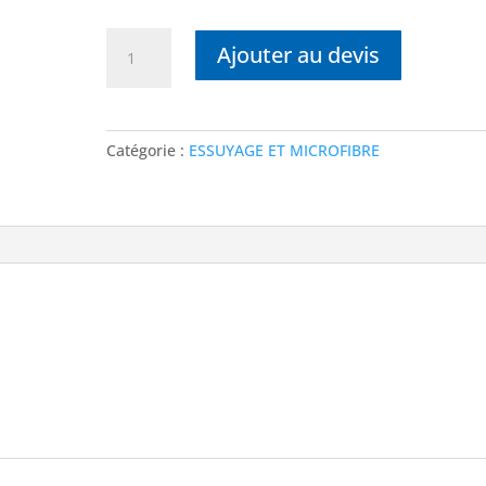
quantité
Ajouter au devis
de
COMPRIMEX
MOP
DÉTACHANTE
Catégorie :
ESSUYAGE ET MICROFIBRE
POUR
TRAPÈZE