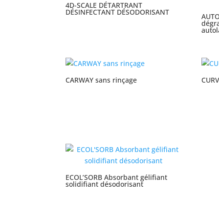
4D-SCALE DÉTARTRANT
DÉSINFECTANT DÉSODORISANT
AUTO
dégra
auto
CARWAY sans rinçage
CUR
ECOL’SORB Absorbant gélifiant
solidifiant désodorisant