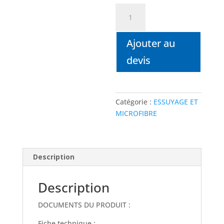
quantité
de
MANCHE
Ajouter au
ZAPA
devis
Catégorie :
ESSUYAGE ET
MICROFIBRE
Description
Description
DOCUMENTS DU PRODUIT :
Fiche technique :