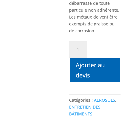
débarrassé de toute
particule non adhérente.
Les métaux doivent être
exempts de graisse ou
de corrosion.
quantité
de
ECOLREPAR
Ajouter au
Obturateur
réparateur
devis
antifuite
antihumidité
Catégories :
AÉROSOLS
,
ENTRETIEN DES
BÂTIMENTS