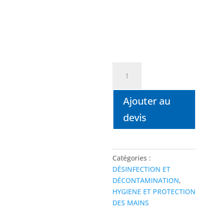
quantité
de
PURELL®
Ajouter au
Lingettes
Antimicrobiennes
devis
Plus
-
Lingettes
antiseptiques
Catégories :
pour
DÉSINFECTION ET
les
DÉCONTAMINATION
,
mains
HYGIENE ET PROTECTION
et
DES MAINS
les