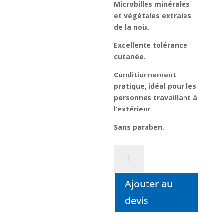
Microbilles minérales
et végétales extraies
de la noix.
Excellente tolérance
cutanée.
Conditionnement
pratique, idéal pour les
personnes travaillant à
l’extérieur.
Sans paraben.
quantité
de
KLINT
Ajouter au
SPECIAL
+
devis