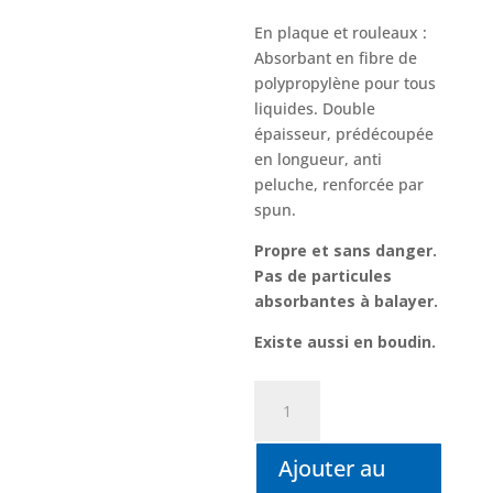
En plaque et rouleaux :
Absorbant en fibre de
polypropylène pour tous
liquides. Double
épaisseur, prédécoupée
en longueur, anti
peluche, renforcée par
spun.
Propre et sans danger.
Pas de particules
absorbantes à balayer.
Existe aussi en boudin.
quantité
de
FEUILLE
Ajouter au
ABSORBANTE