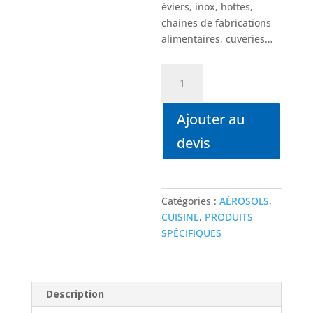
éviers, inox, hottes,
chaines de fabrications
alimentaires, cuveries…
quantité
de
ECOLINOX
Ajouter au
ALIMENTAIRE
NSF
devis
Catégories :
AÉROSOLS
,
CUISINE
,
PRODUITS
SPÉCIFIQUES
Description