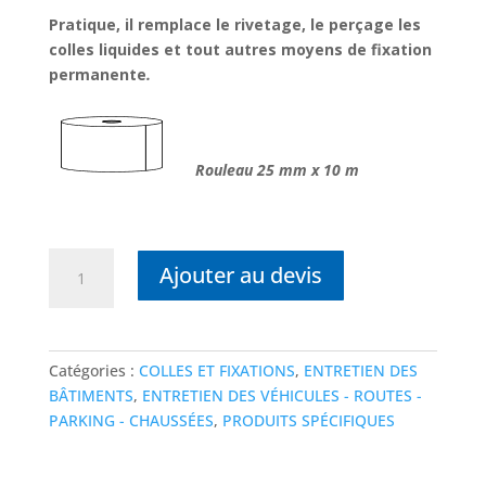
Pratique, il remplace le rivetage, le perçage les
colles liquides et tout autres moyens de fixation
permanente
.
Rouleau 25 mm x 10 m
quantité
Ajouter au devis
de
ECOLDOUBLE
FACE
MOUSSE
Catégories :
COLLES ET FIXATIONS
,
ENTRETIEN DES
BÂTIMENTS
,
ENTRETIEN DES VÉHICULES - ROUTES -
PARKING - CHAUSSÉES
,
PRODUITS SPÉCIFIQUES