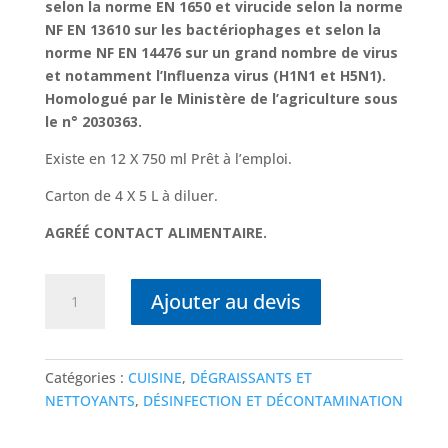
selon la norme EN 1650 et virucide selon la norme
NF EN 13610 sur les bactériophages et selon la
norme NF EN 14476 sur un grand nombre de virus
et notamment l’Influenza virus (H1N1 et H5N1).
Homologué par le Ministère de l’agriculture sous
le n° 2030363
.
Existe en 12 X 750 ml Prêt à l’emploi.
Carton de 4 X 5 L à diluer.
AGRÉÉ CONTACT ALIMENTAIRE
.
quantité
Ajouter au devis
de
DETERQUAT
DDM
Catégories :
CUISINE
,
DÉGRAISSANTS ET
NETTOYANTS
,
DÉSINFECTION ET DÉCONTAMINATION