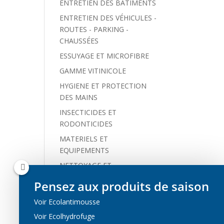
ENTRETIEN DES BÂTIMENTS
ENTRETIEN DES VÉHICULES -
ROUTES - PARKING -
CHAUSSÉES
ESSUYAGE ET MICROFIBRE
GAMME VITINICOLE
HYGIENE ET PROTECTION
DES MAINS
INSECTICIDES ET
RODONTICIDES
MATERIELS ET
EQUIPEMENTS
NETTOYAGE ET
PROTECTION DES MAINS
Pensez aux produits de saison
Non classé
Voir Ecolantimousse
PRODUITS ÉCOLOGIQUES
Voir Ecolhydrofuge
PRODUITS SPÉCIFIQUES